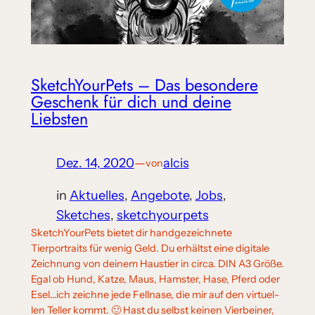
SketchYourPets – Das beson­de­re
Geschenk für dich und dei­ne
Liebsten
Dez. 14, 2020
—
alcis
von
in
Aktuelles
, 
Angebote
, 
Jobs
, 
Sketches
, 
sketchyourpets
SketchYourPets bie­tet dir hand­ge­zeich­ne­te
Tierportraits für wenig Geld. Du erhältst eine digi­ta­le
Zeichnung von dei­nem Haustier in cir­ca. DIN A3 Größe.
Egal ob Hund, Katze, Maus, Hamster, Hase, Pferd oder
Esel…ich zeich­ne jede Fellnase, die mir auf den vir­tu­el­
len Teller kommt. 🙂 Hast du selbst kei­nen Vierbeiner,