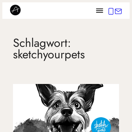
Zum
Inhalt
springen
Schlagwort:
sketchyourpets