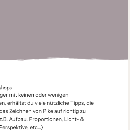
shops
iger mit kei­nen oder weni­gen
, erhältst du vie­le nütz­li­che Tipps, die
, das Zeichnen von Pike auf rich­tig zu
(z.B. Aufbau, Proportionen, Licht- &
Perspektive, etc…)