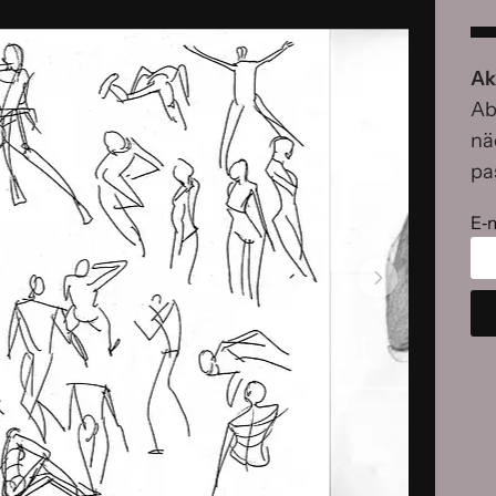
Ak
Ab
nä
pa
E‑