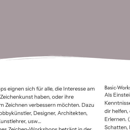
Basic-Work
 eig­nen sich für alle, die Interesse am
Als Einste
 Zeichenkunst haben, oder ihre
Kenntnissen
im Zeichnen ver­bes­sern möch­ten. Dazu
dir hel­fen
Hobbykünstler, Designer, Architekten,
Erlernen. 
Kunstlehrer, usw…
Schatten, 
nes Zeichen-Workshops beträgt in der