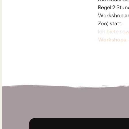
Regel 2 Stun
Workshop an u
Zoo) statt.
Ich bie­te so
Workshops
.