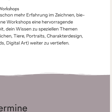
Workshops
 schon mehr Erfahrung im Zeichnen, bie­
i­ne Workshops eine her­vor­ra­gen­de
t, dein Wissen zu spe­zi­el­len Themen
eichen, Tiere, Portraits, Charakterdesign,
, Digital Art) wei­ter zu ver­tie­fen.
ermine