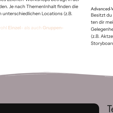
den. Je nach ThemenInhalt fin­den die
Advanced-
nter­schied­li­chen Locations (z.B.
Besitzt du
ten dir me
wohl
Einzel
- als auch
Gruppen-
Gelegenhei
(z.B. Aktz
Storyboards
T