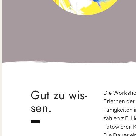
Gut zu wis­
Die Workshops
Erlernen der
sen.
Fähigkeiten 
zäh­len z.B. 
Tätowierer, 
Die Dauer ei