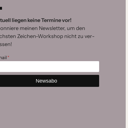
tuell lie­gen kei­ne Termine vor!
onniere mei­nen Newsletter, um den
chs­ten Zeichen-Workshop nicht zu ver­
s­sen!
mail
*
Newsabo