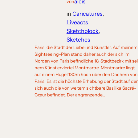
alcis
von
in
Caricatures
, 
Liveacts
, 
Sketchblock
, 
Sketches
Paris, die Stadt der Liebe und Künstler. Auf mei­nem
Sightseeing-Plan stand daher auch der sich im
Norden von Paris befind­li­che 18. Stadtbezirk mit sei
nem Künstlerviertel Montmartre. Montmartre liegt
auf einem Hügel 130m hoch über den Dächern von
Paris. Es ist die höchs­te Erhebung der Stadt auf der
sich auch die von wei­tem sicht­ba­re Basilika Sacré-
Cœur befin­det. Der angren­zen­de…